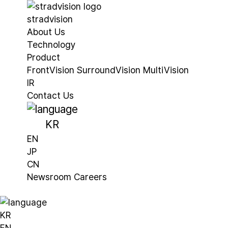
stradvision
About Us
Technology
Product
FrontVision
SurroundVision
MultiVision
IR
Contact Us
KR
EN
JP
CN
Newsroom
Careers
KR
EN