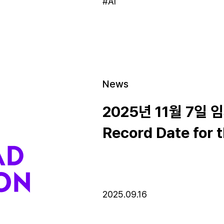
#AI
News
2025년 11월 7일
Record Date for 
Meeting of Share
2025.09.16