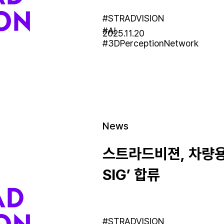
#STRADVISION
#AI
2025.11.20
#3DPerceptionNetwork
News
스트라드비젼, 차량용 
SIG’ 합류
#STRADVISION