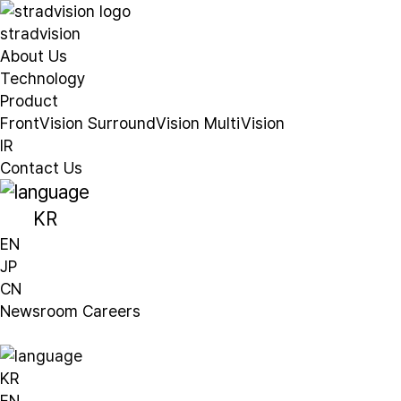
stradvision
About Us
Technology
Product
FrontVision
SurroundVision
MultiVision
IR
Contact Us
KR
EN
JP
CN
Newsroom
Careers
KR
EN