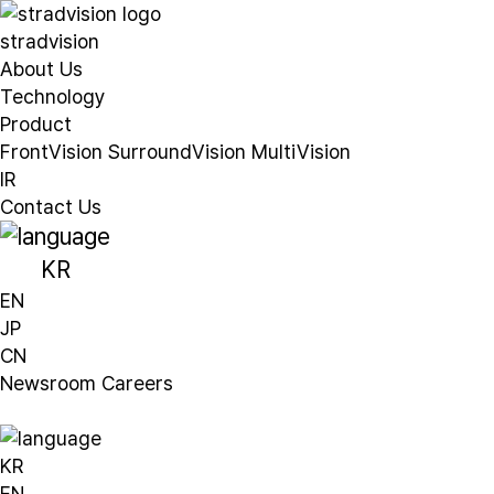
stradvision
About Us
Technology
Product
FrontVision
SurroundVision
MultiVision
IR
Contact Us
KR
EN
JP
CN
Newsroom
Careers
KR
EN