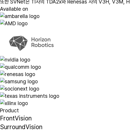
또한 SVNet은 TI사의 TDA2x와 Renesas 사의 V3H, V3
Available on
Product
FrontVision
SurroundVision