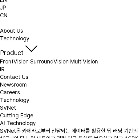
JP
CN
About Us
Technology
Product
FrontVision
SurroundVision
MultiVision
IR
Contact Us
Newsroom
Careers
Technology
SVNet
Cutting Edge
AI Technology
SVNet은 카메라로부터 전달되는 데이터를 활용한 딥 러닝 기반