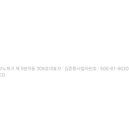
테크노파크 제 5벤처동 308호
대표자 : 김준환
사업자번호 : 506-81-9020
ED.