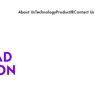
About Us
Technology
Product
IR
Contact Us