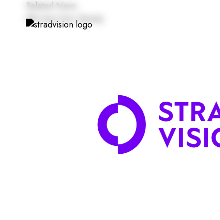
Related News
#Production-Ready